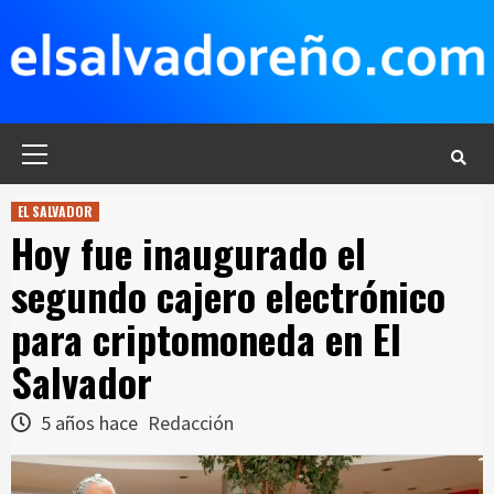
Saltar
al
contenido
Menú
principal
EL SALVADOR
Hoy fue inaugurado el
segundo cajero electrónico
para criptomoneda en El
Salvador
5 años hace
Redacción