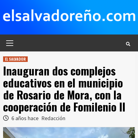
Saltar
al
contenido
Menú
principal
EL SALVADOR
Inauguran dos complejos
educativos en el municipio
de Rosario de Mora, con la
cooperación de Fomilenio II
6 años hace
Redacción