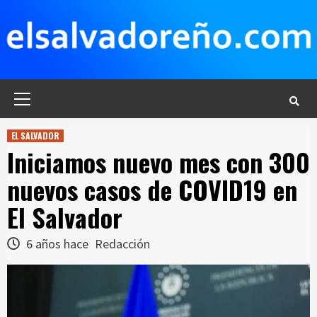
Saltar
al
contenido
Menú
principal
EL SALVADOR
Iniciamos nuevo mes con 300
nuevos casos de COVID19 en
El Salvador
6 años hace
Redacción