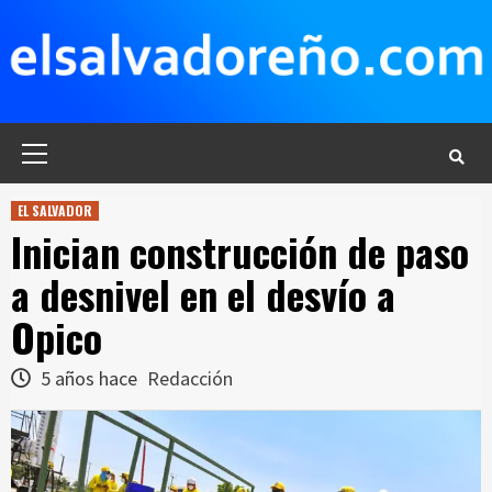
Saltar
al
contenido
Menú
principal
EL SALVADOR
Inician construcción de paso
a desnivel en el desvío a
Opico
5 años hace
Redacción