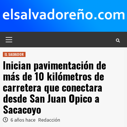
Saltar
al
contenido
Menú
principal
EL SALVADOR
Inician pavimentación de
más de 10 kilómetros de
carretera que conectara
desde San Juan Opico a
Sacacoyo
6 años hace
Redacción