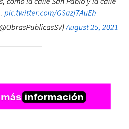
, como la calle San Pablo y la calle
e.
pic.twitter.com/GSazj7AuEh
 (@ObrasPublicasSV)
August 25, 2021