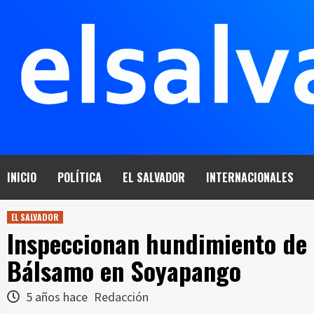
Saltar
al
contenido
INICIO
POLÍTICA
EL SALVADOR
INTERNACIONALES
EL SALVADOR
Inspeccionan hundimiento de 
Bálsamo en Soyapango
5 años hace
Redacción