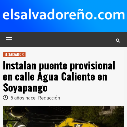
Saltar
al
contenido
Menú
principal
EL SALVADOR
Instalan puente provisional
en calle Agua Caliente en
Soyapango
5 años hace
Redacción