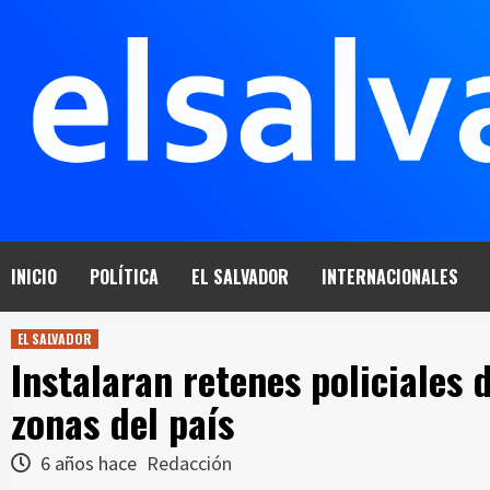
Saltar
al
contenido
INICIO
POLÍTICA
EL SALVADOR
INTERNACIONALES
EL SALVADOR
Instalaran retenes policiales 
zonas del país
6 años hace
Redacción