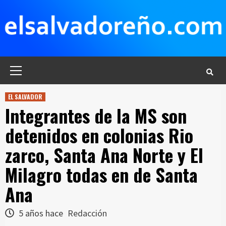
Saltar
al
contenido
Menú
principal
EL SALVADOR
Integrantes de la MS son
detenidos en colonias Rio
zarco, Santa Ana Norte y El
Milagro todas en de Santa
Ana
5 años hace
Redacción