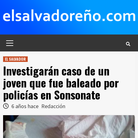
Saltar
al
contenido
Menú
principal
EL SALVADOR
Investigarán caso de un
joven que fue baleado por
policías en Sonsonate
6 años hace
Redacción