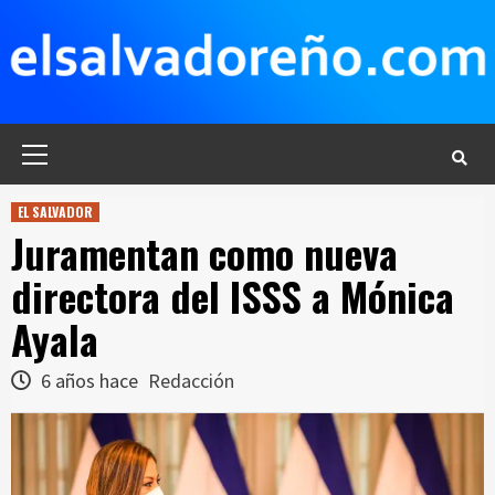
Saltar
al
contenido
Menú
principal
EL SALVADOR
Juramentan como nueva
directora del ISSS a Mónica
Ayala
6 años hace
Redacción