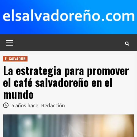
Saltar
al
contenido
Menú
principal
EL SALVADOR
La estrategia para promover
el café salvadoreño en el
mundo
5 años hace
Redacción