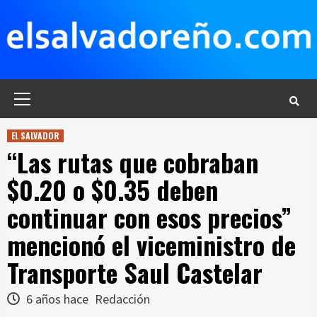
Saltar
al
contenido
Menú
principal
EL SALVADOR
“Las rutas que cobraban
$0.20 o $0.35 deben
continuar con esos precios”
mencionó el viceministro de
Transporte Saul Castelar
6 años hace
Redacción