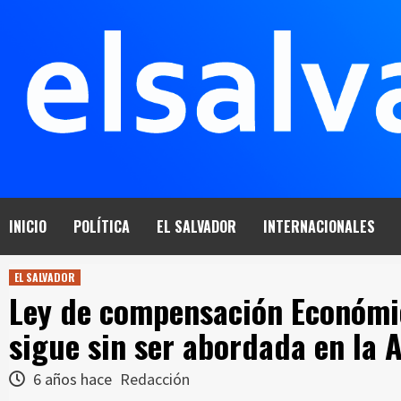
Saltar
al
contenido
INICIO
POLÍTICA
EL SALVADOR
INTERNACIONALES
EL SALVADOR
Ley de compensación Económic
sigue sin ser abordada en la
6 años hace
Redacción