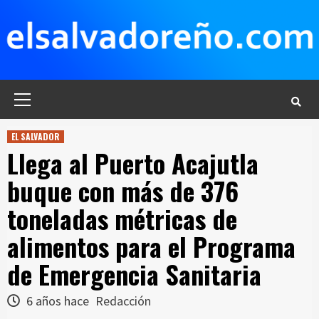
Saltar
al
contenido
Menú
principal
EL SALVADOR
Llega al Puerto Acajutla
buque con más de 376
toneladas métricas de
alimentos para el Programa
de Emergencia Sanitaria
6 años hace
Redacción