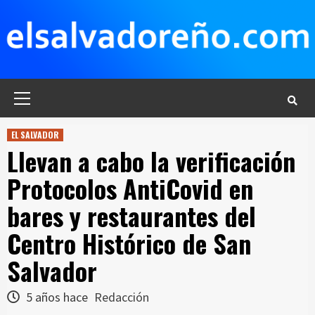
Saltar
al
contenido
Menú
principal
EL SALVADOR
Llevan a cabo la verificación
Protocolos AntiCovid en
bares y restaurantes del
Centro Histórico de San
Salvador
5 años hace
Redacción