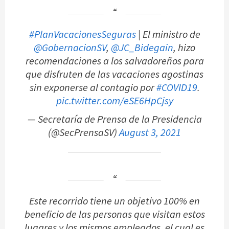
#PlanVacacionesSeguras
| El ministro de
@GobernacionSV
,
@JC_Bidegain
, hizo
recomendaciones a los salvadoreños para
que disfruten de las vacaciones agostinas
sin exponerse al contagio por
#COVID19
.
pic.twitter.com/eSE6HpCjsy
— Secretaría de Prensa de la Presidencia
(@SecPrensaSV)
August 3, 2021
Este recorrido tiene un objetivo 100% en
beneficio de las personas que visitan estos
lugares y los mismos empleados, el cual es