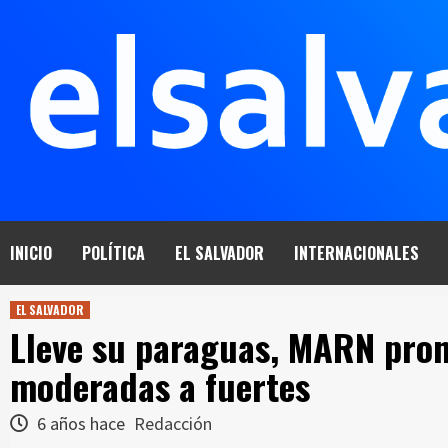
Saltar
al
contenido
INICIO
POLÍTICA
EL SALVADOR
INTERNACIONALES
EL SALVADOR
Lleve su paraguas, MARN pron
moderadas a fuertes
6 años hace
Redacción