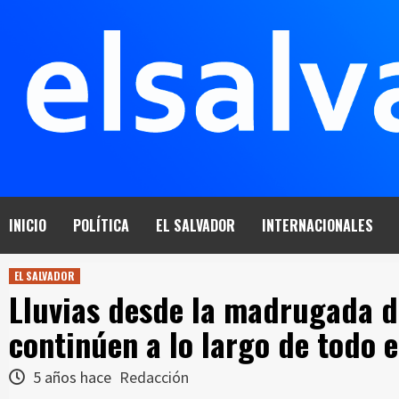
Saltar
al
contenido
INICIO
POLÍTICA
EL SALVADOR
INTERNACIONALES
EL SALVADOR
Lluvias desde la madrugada d
continúen a lo largo de todo e
5 años hace
Redacción