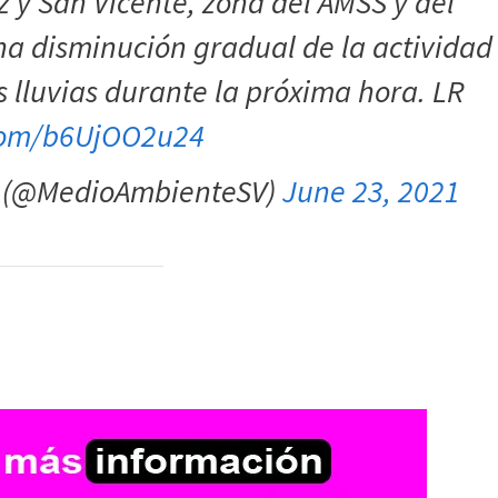
z y San Vicente, zona del AMSS y del
na disminución gradual de la actividad
as lluvias durante la próxima hora. LR
.com/b6UjOO2u24
e (@MedioAmbienteSV)
June 23, 2021