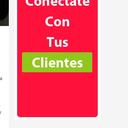
ta
;
y