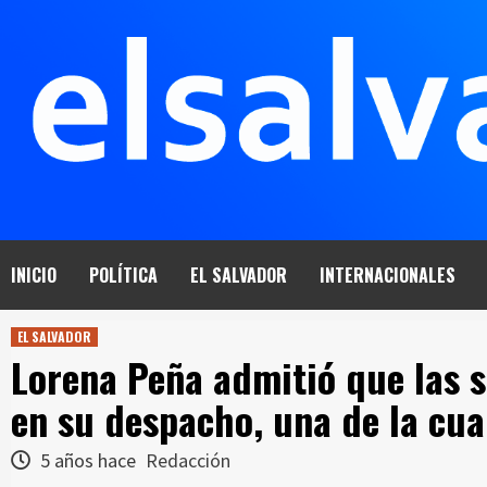
Saltar
al
contenido
INICIO
POLÍTICA
EL SALVADOR
INTERNACIONALES
EL SALVADOR
Lorena Peña admitió que las s
en su despacho, una de la cua
5 años hace
Redacción