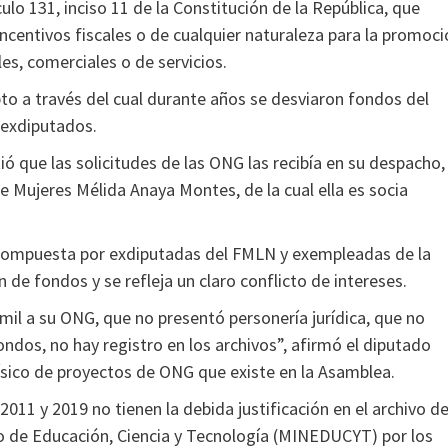
lo 131, inciso 11 de la Constitución de la República, que
incentivos fiscales o de cualquier naturaleza para la promoc
ales, comerciales o de servicios.
to a través del cual durante años se desviaron fondos del
 exdiputados.
 que las solicitudes de las ONG las recibía en su despacho,
 Mujeres Mélida Anaya Montes, de la cual ella es socia
a compuesta por exdiputadas del FMLN y exempleadas de la
ón de fondos y se refleja un claro conflicto de intereses.
mil a su ONG, que no presentó personería jurídica, que no
fondos, no hay registro en los archivos”, afirmó el diputado
ísico de proyectos de ONG que existe en la Asamblea.
011 y 2019 no tienen la debida justificación en el archivo de
io de Educación, Ciencia y Tecnología (MINEDUCYT) por los