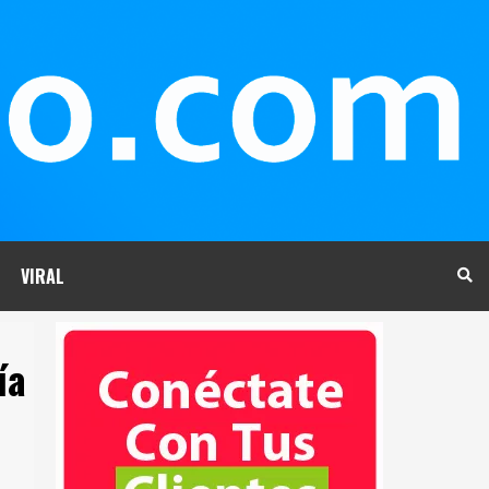
VIRAL
ía