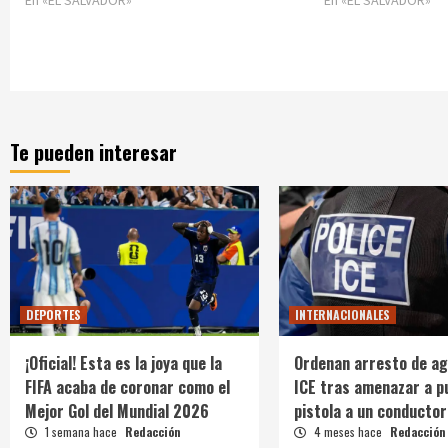
En «EL SALVADOR»
En «EL SALVADOR»
Te pueden interesar
DEPORTES
INTERNACIONALES
¡Oficial! Esta es la joya que la
Ordenan arresto de ag
FIFA acaba de coronar como el
ICE tras amenazar a p
Mejor Gol del Mundial 2026
pistola a un conductor
1 semana hace
Redacción
4 meses hace
Redacción