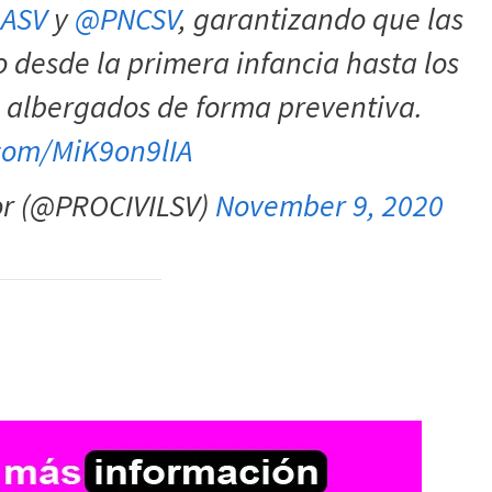
ASV
y
@PNCSV
, garantizando que las
o desde la primera infancia hasta los
 albergados de forma preventiva.
.com/MiK9on9lIA
dor (@PROCIVILSV)
November 9, 2020