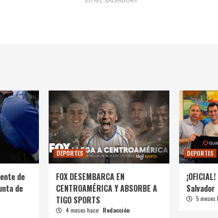
En «EL SALVADOR»
DEPORTES
DEPORTES
ente de
FOX DESEMBARCA EN
¡OFICIAL! 
unta de
CENTROAMÉRICA Y ABSORBE A
Salvador
TIGO SPORTS
5 meses
4 meses hace
Redacción