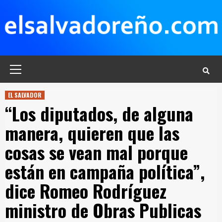
Saltar
al
contenido
Menú
principal
EL SALVADOR
“Los diputados, de alguna
manera, quieren que las
cosas se vean mal porque
están en campaña política”,
dice Romeo Rodríguez
ministro de Obras Publicas