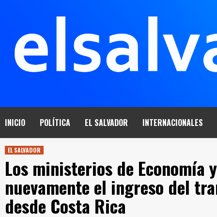
Saltar
al
contenido
INICIO
POLÍTICA
EL SALVADOR
INTERNACIONALES
EL SALVADOR
Los ministerios de Economía 
nuevamente el ingreso del tr
desde Costa Rica