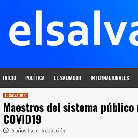
Saltar
al
contenido
INICIO
POLÍTICA
EL SALVADOR
INTERNACIONALES
EL SALVADOR
Maestros del sistema público 
COVID19
5 años hace
Redacción