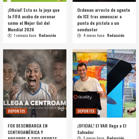
¡Oficial! Esta es la joya que
Ordenan arresto de agente
la FIFA acaba de coronar
de ICE tras amenazar a
como el Mejor Gol del
punta de pistola a un
Mundial 2026
conductor
1 semana hace
Redacción
4 meses hace
Redacción
DEPORTES
DEPORTES
FOX DESEMBARCA EN
¡OFICIAL! El VAR llega a El
CENTROAMÉRICA Y
Salvador
ABSORBE A TIGO SPORTS
5 meses hace
Redacción