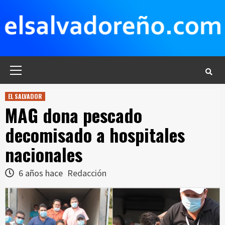
Saltar
al
contenido
Menú
principal
EL SALVADOR
MAG dona pescado
decomisado a hospitales
nacionales
6 años hace
Redacción