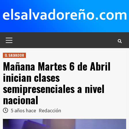
Saltar
al
contenido
Menú
principal
EL SALVADOR
Mañana Martes 6 de Abril
inician clases
semipresenciales a nivel
nacional
5 años hace
Redacción