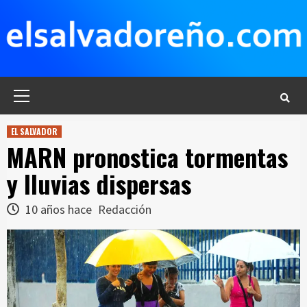
Saltar
al
contenido
Menú
principal
EL SALVADOR
MARN pronostica tormentas
y lluvias dispersas
10 años hace
Redacción