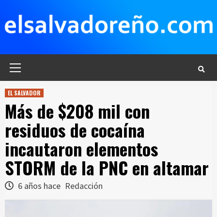
Saltar
al
contenido
Menú
principal
EL SALVADOR
Más de $208 mil con
residuos de cocaína
incautaron elementos
STORM de la PNC en altamar
6 años hace
Redacción