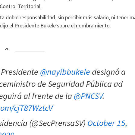
ontrol Territorial.
a doble responsabilidad, sin percibir más salario, ni tener m
, dijo el Presidente Bukele sobre el nombramiento.
l Presidente
@nayibbukele
designó a
iceministro de Seguridad Pública ad
guirá al frente de la
@PNCSV
.
.com/cjT87WztcV
esidencia (@SecPrensaSV)
October 15,