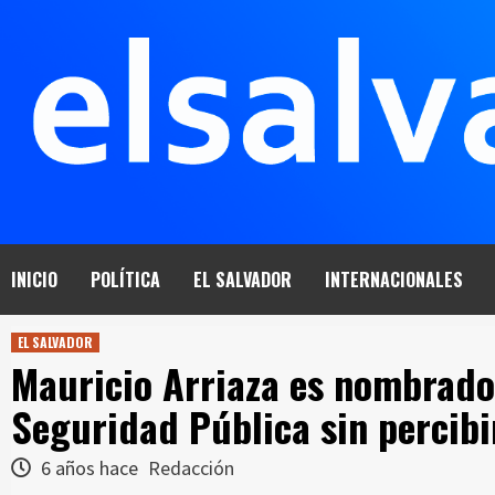
Saltar
al
contenido
INICIO
POLÍTICA
EL SALVADOR
INTERNACIONALES
EL SALVADOR
Mauricio Arriaza es nombrado
Seguridad Pública sin percibi
6 años hace
Redacción