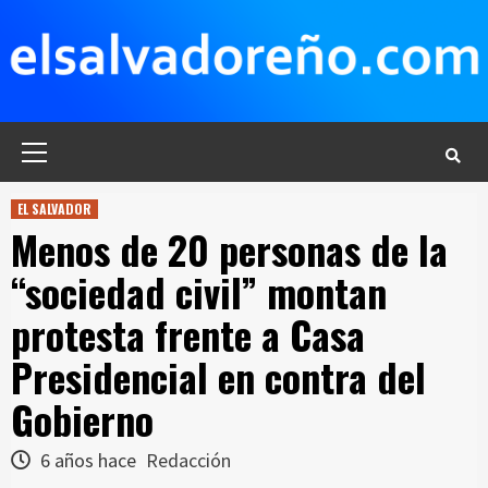
Saltar
al
contenido
Menú
principal
EL SALVADOR
Menos de 20 personas de la
“sociedad civil” montan
protesta frente a Casa
Presidencial en contra del
Gobierno
6 años hace
Redacción