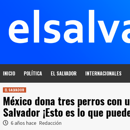
Saltar
al
contenido
INICIO
POLÍTICA
EL SALVADOR
INTERNACIONALES
EL SALVADOR
México dona tres perros con u
Salvador ¡Esto es lo que pued
6 años hace
Redacción