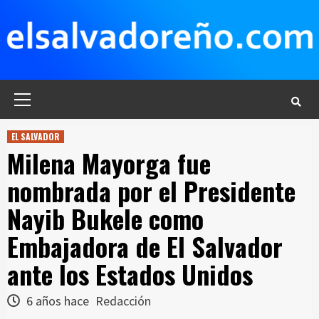
Saltar
al
contenido
Menú
principal
EL SALVADOR
Milena Mayorga fue
nombrada por el Presidente
Nayib Bukele como
Embajadora de El Salvador
ante los Estados Unidos
6 años hace
Redacción