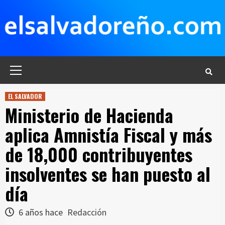
Saltar
al
contenido
Menú
principal
EL SALVADOR
Ministerio de Hacienda
aplica Amnistía Fiscal y más
de 18,000 contribuyentes
insolventes se han puesto al
día
6 años hace
Redacción