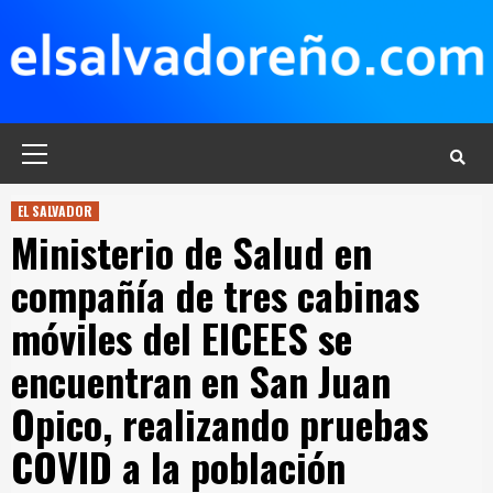
Saltar
al
contenido
Menú
principal
EL SALVADOR
Ministerio de Salud en
compañía de tres cabinas
móviles del EICEES se
encuentran en San Juan
Opico, realizando pruebas
COVID a la población