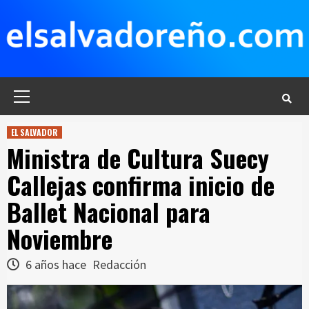
Saltar
al
contenido
Menú
principal
EL SALVADOR
Ministra de Cultura Suecy
Callejas confirma inicio de
Ballet Nacional para
Noviembre
6 años hace
Redacción