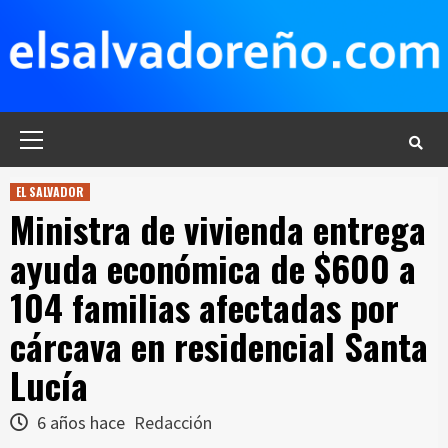
Saltar
al
contenido
Menú
principal
EL SALVADOR
Ministra de vivienda entrega
ayuda económica de $600 a
104 familias afectadas por
cárcava en residencial Santa
Lucía
6 años hace
Redacción