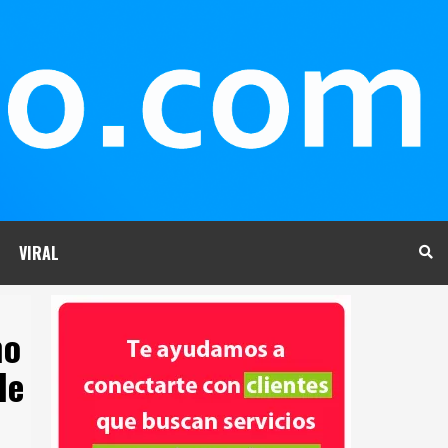
VIRAL
ho
de