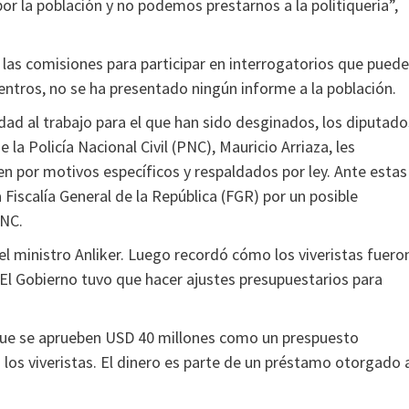
r la población y no podemos prestarnos a la politiquería”,
a las comisiones para participar en interrogatorios que pued
ntros, no se ha presentado ningún informe a la población.
idad al trabajo para el que han sido desginados, los diputado
la Policía Nacional Civil (PNC), Mauricio Arriaza, les
n por motivos específicos y respaldados por ley. Ante estas
a Fiscalía General de la República (FGR) por un posible
PNC.
 el ministro Anliker. Luego recordó cómo los viveristas fuero
. El Gobierno tuvo que hacer ajustes presupuestarios para
que se aprueben USD 40 millones como un prespuesto
a los viveristas. El dinero es parte de un préstamo otorgado 