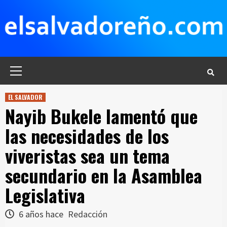
Saltar
al
contenido
Menú
principal
EL SALVADOR
Nayib Bukele lamentó que
las necesidades de los
viveristas sea un tema
secundario en la Asamblea
Legislativa
6 años hace
Redacción