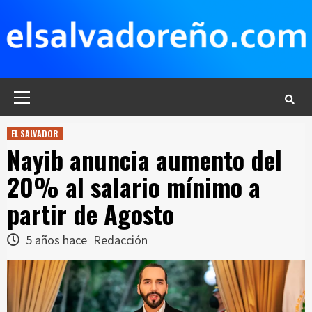
Saltar
al
contenido
Menú
principal
EL SALVADOR
Nayib anuncia aumento del
20% al salario mínimo a
partir de Agosto
5 años hace
Redacción