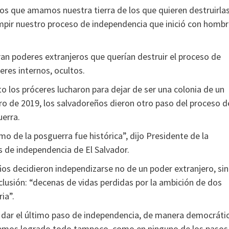
os que amamos nuestra tierra de los que quieren destruirlas
umpir nuestro proceso de independencia que inició con homb
an poderes extranjeros que querían destruir el proceso de
res internos, ocultos.
 los próceres lucharon para dejar de ser una colonia de un
ro de 2019, los salvadoreños dieron otro paso del proceso d
uerra.
o de la posguerra fue histórica”, dijo Presidente de la
 de independencia de El Salvador.
ños decidieron independizarse no de un poder extranjero, si
lusión: “decenas de vidas perdidas por la ambición de dos
ia”.
e dar el último paso de independencia, de manera democrátic
abremos logrado todo tampoco, como en ninguno de los pasos