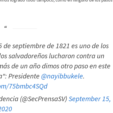
15 de septiembre de 1821 es uno de los
os salvadoreños lucharon contra un
más de un año dimos otro paso en este
a": Presidente
@nayibbukele
.
.com/75bmbc4SQd
sidencia (@SecPrensaSV)
September 15,
2020