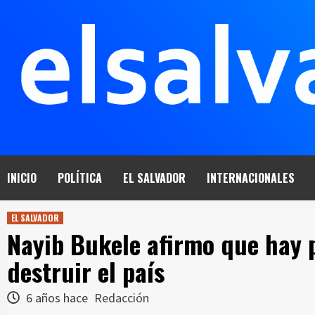
Saltar
al
contenido
INICIO
POLÍTICA
EL SALVADOR
INTERNACIONALES
EL SALVADOR
Nayib Bukele afirmo que hay 
destruir el país
6 años hace
Redacción