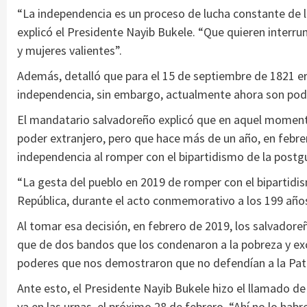
“La independencia es un proceso de lucha constante de l
explicó el Presidente Nayib Bukele. “Que quieren interr
y mujeres valientes”.
Además, detalló que para el 15 de septiembre de 1821 er
independencia, sin embargo, actualmente ahora son pode
El mandatario salvadoreño explicó que en aquel momento
poder extranjero, pero que hace más de un año, en febre
independencia al romper con el bipartidismo de la postg
“La gesta del pueblo en 2019 de romper con el bipartidism
República, durante el acto conmemorativo a los 199 años
Al tomar esa decisión, en febrero de 2019, los salvadore
que de dos bandos que los condenaron a la pobreza y exc
poderes que nos demostraron que no defendían a la Patr
Ante esto, el Presidente Nayib Bukele hizo el llamado d
ya en las urnas, el próximo 28 de febrero. “Ahí no lo h