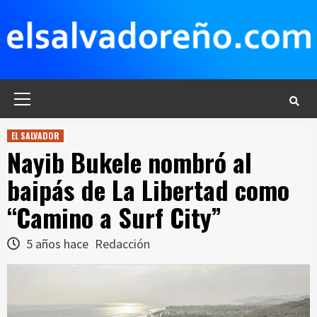
Saltar
al
contenido
Menú
principal
EL SALVADOR
Nayib Bukele nombró al
baipás de La Libertad como
“Camino a Surf City”
5 años hace
Redacción