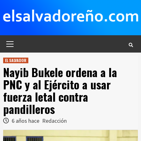
Saltar
al
contenido
Menú
principal
EL SALVADOR
Nayib Bukele ordena a la
PNC y al Ejército a usar
fuerza letal contra
pandilleros
6 años hace
Redacción