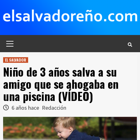
Saltar
al
contenido
Menú
principal
EL SALVADOR
Niño de 3 años salva a su
amigo que se ahogaba en
una piscina (VÍDEO)
6 años hace
Redacción