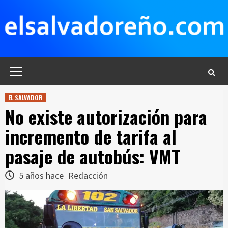
Saltar
al
contenido
Menú
principal
EL SALVADOR
No existe autorización para
incremento de tarifa al
pasaje de autobús: VMT
5 años hace
Redacción