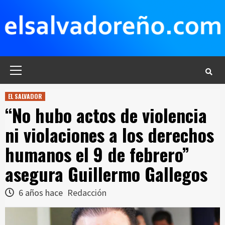
Saltar
al
contenido
Menú
principal
EL SALVADOR
“No hubo actos de violencia
ni violaciones a los derechos
humanos el 9 de febrero”
asegura Guillermo Gallegos
6 años hace
Redacción