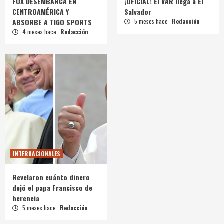
FOX DESEMBARCA EN
¡OFICIAL! El VAR llega a El
CENTROAMÉRICA Y
Salvador
ABSORBE A TIGO SPORTS
5 meses hace
Redacción
4 meses hace
Redacción
INTERNACIONALES
Revelaron cuánto dinero
dejó el papa Francisco de
herencia
5 meses hace
Redacción