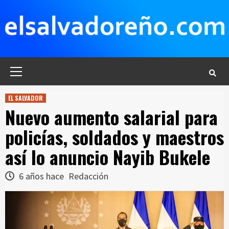
Saltar
al
contenido
Menú
principal
EL SALVADOR
Nuevo aumento salarial para
policías, soldados y maestros
así lo anuncio Nayib Bukele
6 años hace
Redacción