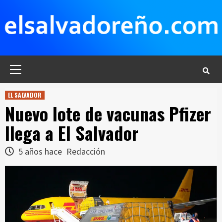
Saltar
al
contenido
Menú
principal
EL SALVADOR
Nuevo lote de vacunas Pfizer
llega a El Salvador
5 años hace
Redacción