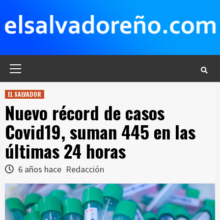
Saltar
al
contenido
Menú
principal
EL SALVADOR
Nuevo récord de casos
Covid19, suman 445 en las
últimas 24 horas
6 años hace
Redacción