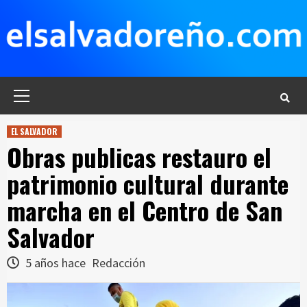
Saltar
al
contenido
Menú
principal
EL SALVADOR
Obras publicas restauro el
patrimonio cultural durante
marcha en el Centro de San
Salvador
5 años hace
Redacción