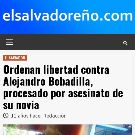
Saltar
al
contenido
Menú
principal
EL SALVADOR
Ordenan libertad contra
Alejandro Bobadilla,
procesado por asesinato de
su novia
11 años hace
Redacción