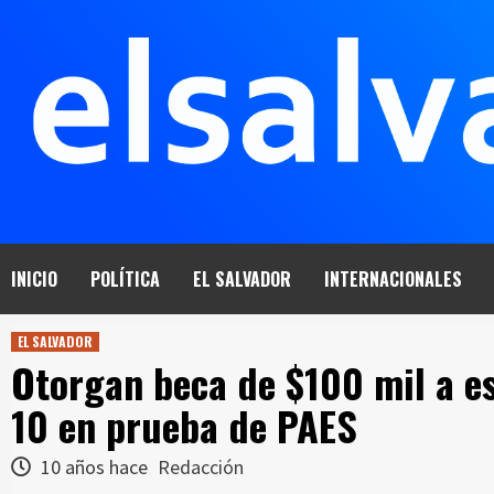
Saltar
al
contenido
INICIO
POLÍTICA
EL SALVADOR
INTERNACIONALES
EL SALVADOR
Otorgan beca de $100 mil a e
10 en prueba de PAES
10 años hace
Redacción